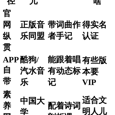
径
儿
啥
官
网
正版音
带词曲作
得实名
纵
乐同盟
者手记
认证
贯
APP
酷狗/
能跟着唱
有些版
自
汽水音
有动态标
本要
带
乐
记
VIP
素
适合文
中国大
养
配着诗词
明人儿
学