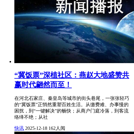
“冀饭票”深植社区：燕赵大地盛赞共
赢时代翩然而至！
在河北石家庄、秦皇岛等城市的街头巷尾，一张张轻巧
的“冀饭票”正悄然重塑百姓生活。从缴费难、办事慢的
困扰，到“一键解决”的畅快；从商户门庭冷落，到客流
络绎不绝；从社
快讯
2025-12-18
162人阅