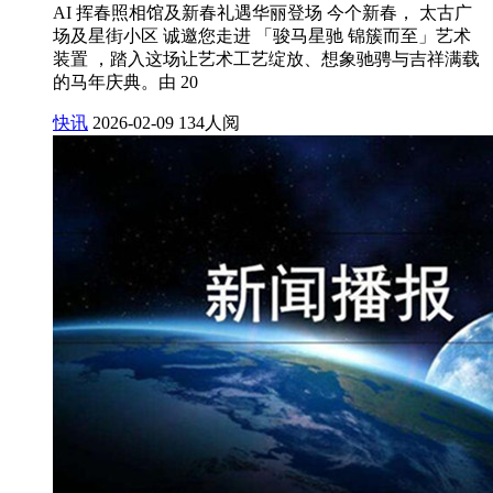
AI 挥春照相馆及新春礼遇华丽登场 今个新春， 太古广
场及星街小区 诚邀您走进 「骏马星驰 锦簇而至」艺术
装置 ，踏入这场让艺术工艺绽放、想象驰骋与吉祥满载
的马年庆典。由 20
快讯
2026-02-09
134人阅