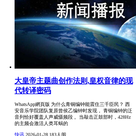
大皇帝主题曲创作法则,皇权音律的现
代转译密码
WhatsApp網頁版 为什么青铜编钟能震住三千臣民？ 西
安音乐学院团队复原曾侯乙编钟时发现， 青铜编钟的泛
音列恰好覆盖人声威慑频段 。当敲击正鼓部时，428Hz
的主频会激活人类耳蜗的
快讯
2026-01-28
183人阅