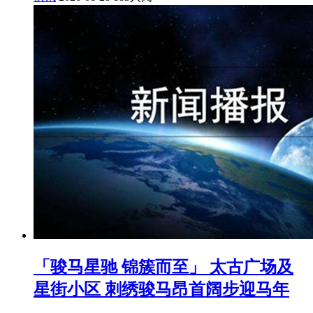
「骏马星驰 锦簇而至」 太古广场及
星街小区 刺绣骏马昂首阔步迎马年