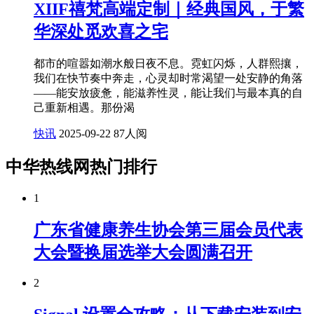
XIIF禧梵高端定制｜经典国风，于繁
华深处觅欢喜之宅
都市的喧嚣如潮水般日夜不息。霓虹闪烁，人群熙攘，
我们在快节奏中奔走，心灵却时常渴望一处安静的角落
——能安放疲惫，能滋养性灵，能让我们与最本真的自
己重新相遇。那份渴
快讯
2025-09-22
87人阅
中华热线网热门排行
1
广东省健康养生协会第三届会员代表
大会暨换届选举大会圆满召开
2