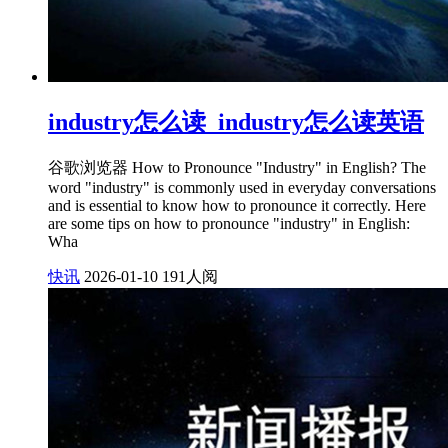
industry怎么读_industry怎么读英语
谷歌浏览器 How to Pronounce "Industry" in English? The
word "industry" is commonly used in everyday conversations
and is essential to know how to pronounce it correctly. Here
are some tips on how to pronounce "industry" in English:
Wha
快讯
2026-01-10
191人阅