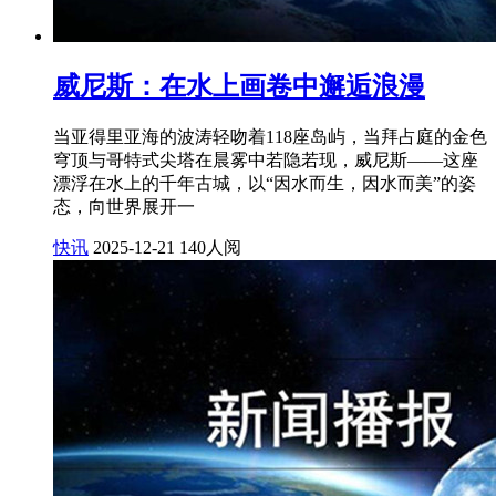
威尼斯：在水上画卷中邂逅浪漫
当亚得里亚海的波涛轻吻着118座岛屿，当拜占庭的金色
穹顶与哥特式尖塔在晨雾中若隐若现，威尼斯——这座
漂浮在水上的千年古城，以“因水而生，因水而美”的姿
态，向世界展开一
快讯
2025-12-21
140人阅