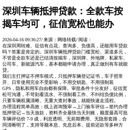
深圳车辆抵押贷款：全款车按
揭车均可，征信宽松也能办
2026-04-16 09:36:27
/
来源：网络转载
/
阅读：
在深圳周转难、征信有点花、查询多、负债高，还能用车贷款
吗？答案是肯定的。深圳车辆抵押贷款门槛宽松、渠道多元，
不管是全款车还是已结清按揭车，深圳牌、外地牌、私家车、
公司车、新能源汽车，基本都能申请办理，真正做到有车就能
贷。
我们主打押证不押车模式，只抵押车辆登记证书，车子照常
开、日常使用完全不受影响，不用交钥匙、不用强制装
GPS，隐私和用车自由都有保障。审批条件十分友好，征信宽
松可沟通，不苛刻看流水、不强制看工作、不纠结负债比例，
只要车辆权属清晰、无重大查封事故，就能快速走流程。
办理流程简单高效：线上咨询预审→上门验车评估→签约办理
抵押登记→当天放款，资料齐全最快当天到账，额度最高可批
车辆评估价 7-9 成，利息透明、无前期费用、无隐形套路，合
同清晰明了，支持等额本息、先息后本、提前还款等多种方