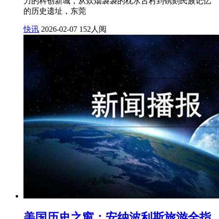
力的科创新城，从炊烟袅袅的枕水古村到镌刻民族记忆
的历史遗址，东莞
快讯
2026-02-07
152人阅
美国历史之窗：安纳波利斯旅游全指