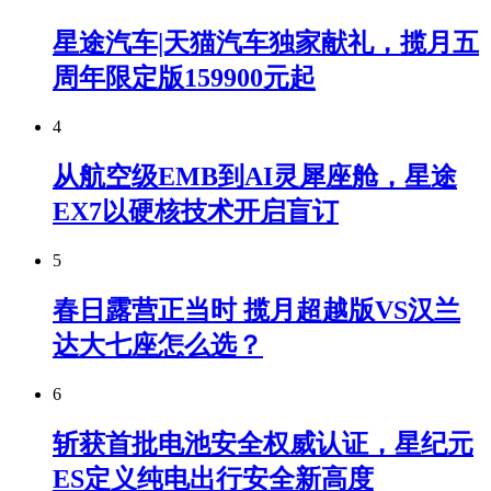
星途汽车|天猫汽车独家献礼，揽月五
周年限定版159900元起
4
从航空级EMB到AI灵犀座舱，星途
EX7以硬核技术开启盲订
5
春日露营正当时 揽月超越版VS汉兰
达大七座怎么选？
6
斩获首批电池安全权威认证，星纪元
ES定义纯电出行安全新高度