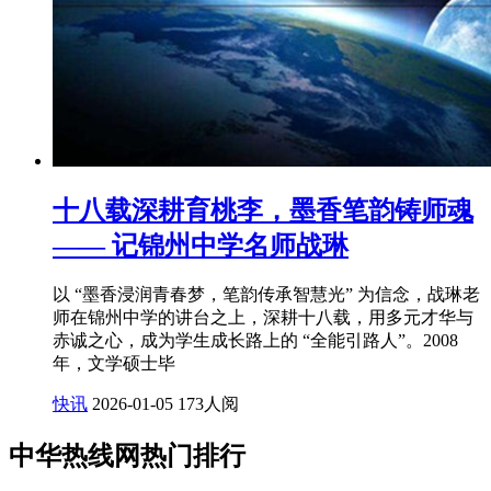
十八载深耕育桃李，墨香笔韵铸师魂
—— 记锦州中学名师战琳
以 “墨香浸润青春梦，笔韵传承智慧光” 为信念，战琳老
师在锦州中学的讲台之上，深耕十八载，用多元才华与
赤诚之心，成为学生成长路上的 “全能引路人”。2008
年，文学硕士毕
快讯
2026-01-05
173人阅
中华热线网热门排行