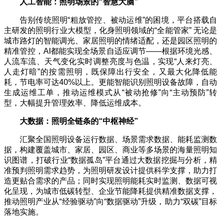
人工智能：照明场景的
“
智慧大脑
”
告别传统照明“粗放管控、被动运维”的困境，平台搭载自
主研发的照明行业大模型，化身照明领域的“全能管家” 无论是
城市路灯的智能调光、家居照明的情绪适配，还是园区照明的
精准管控，AI都能实现全场景自适应调节——根据环境光感、
人流车流、天气变化实时调整亮度与色温，实现“人来灯亮、
人走灯暗”的按需照明，既保障出行安全，又最大化降低能
耗，节电率可达40%以上。更能智能识别照明设备故障，自动
生成运维工单，推动运维模式从“被动抢修”向“主动预防”转
型，大幅提升管理效率、降低运维成本。
大数据：照明全链条的
“
中枢神经
”
汇聚全国照明设备运行数据、场景需求数据、能耗监测数
据，构建覆盖城市、家居、园区、商业等多场景的海量照明知
识图谱，打破行业“数据孤岛”平台通过大数据挖掘与分析，精
准预判照明需求趋势，为照明研发设计提供科学支撑，助力打
造更贴合需求的产品；同时实现照明能耗实时监测、数据可视
化呈现，为城市低碳转型、企业节能降耗提供精准数据支撑，
推动照明产业从“经验驱动”向“数据驱动”升级，助力“双碳”目标
落地实施。