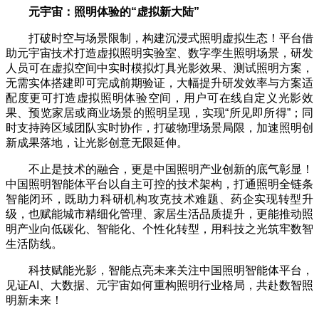
元宇宙：照明体验的
“
虚拟新大陆
”
打破时空与场景限制，构建沉浸式照明虚拟生态！平台借
助元宇宙技术打造虚拟照明实验室、数字孪生照明场景，研发
人员可在虚拟空间中实时模拟灯具光影效果、测试照明方案，
无需实体搭建即可完成前期验证，大幅提升研发效率与方案适
配度更可打造虚拟照明体验空间，用户可在线自定义光影效
果、预览家居或商业场景的照明呈现，实现“所见即所得”；同
时支持跨区域团队实时协作，打破物理场景局限，加速照明创
新成果落地，让光影创意无限延伸。
不止是技术的融合，更是中国照明产业创新的底气彰显！
中国照明智能体平台以自主可控的技术架构，打通照明全链条
智能闭环，既助力科研机构攻克技术难题、药企实现转型升
级，也赋能城市精细化管理、家居生活品质提升，更能推动照
明产业向低碳化、智能化、个性化转型，用科技之光筑牢数智
生活防线。
科技赋能光影，智能点亮未来关注中国照明智能体平台，
见证AI、大数据、元宇宙如何重构照明行业格局，共赴数智照
明新未来！