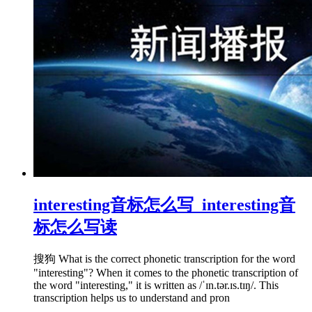
interesting音标怎么写_interesting音
标怎么写读
搜狗 What is the correct phonetic transcription for the word
"interesting"? When it comes to the phonetic transcription of
the word "interesting," it is written as /ˈɪn.tər.ɪs.tɪŋ/. This
transcription helps us to understand and pron