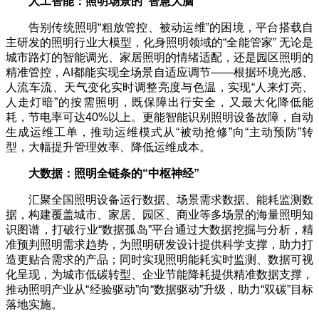
人工智能：照明场景的
“
智慧大脑
”
告别传统照明“粗放管控、被动运维”的困境，平台搭载自
主研发的照明行业大模型，化身照明领域的“全能管家” 无论是
城市路灯的智能调光、家居照明的情绪适配，还是园区照明的
精准管控，AI都能实现全场景自适应调节——根据环境光感、
人流车流、天气变化实时调整亮度与色温，实现“人来灯亮、
人走灯暗”的按需照明，既保障出行安全，又最大化降低能
耗，节电率可达40%以上。更能智能识别照明设备故障，自动
生成运维工单，推动运维模式从“被动抢修”向“主动预防”转
型，大幅提升管理效率、降低运维成本。
大数据：照明全链条的
“
中枢神经
”
汇聚全国照明设备运行数据、场景需求数据、能耗监测数
据，构建覆盖城市、家居、园区、商业等多场景的海量照明知
识图谱，打破行业“数据孤岛”平台通过大数据挖掘与分析，精
准预判照明需求趋势，为照明研发设计提供科学支撑，助力打
造更贴合需求的产品；同时实现照明能耗实时监测、数据可视
化呈现，为城市低碳转型、企业节能降耗提供精准数据支撑，
推动照明产业从“经验驱动”向“数据驱动”升级，助力“双碳”目标
落地实施。