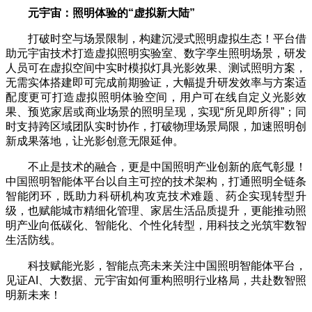
元宇宙：照明体验的
“
虚拟新大陆
”
打破时空与场景限制，构建沉浸式照明虚拟生态！平台借
助元宇宙技术打造虚拟照明实验室、数字孪生照明场景，研发
人员可在虚拟空间中实时模拟灯具光影效果、测试照明方案，
无需实体搭建即可完成前期验证，大幅提升研发效率与方案适
配度更可打造虚拟照明体验空间，用户可在线自定义光影效
果、预览家居或商业场景的照明呈现，实现“所见即所得”；同
时支持跨区域团队实时协作，打破物理场景局限，加速照明创
新成果落地，让光影创意无限延伸。
不止是技术的融合，更是中国照明产业创新的底气彰显！
中国照明智能体平台以自主可控的技术架构，打通照明全链条
智能闭环，既助力科研机构攻克技术难题、药企实现转型升
级，也赋能城市精细化管理、家居生活品质提升，更能推动照
明产业向低碳化、智能化、个性化转型，用科技之光筑牢数智
生活防线。
科技赋能光影，智能点亮未来关注中国照明智能体平台，
见证AI、大数据、元宇宙如何重构照明行业格局，共赴数智照
明新未来！