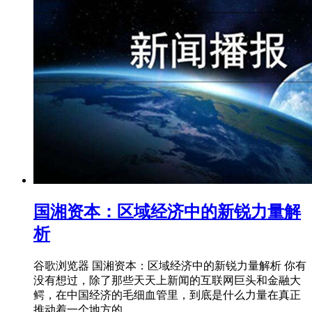
国湘资本：区域经济中的新锐力量解
析
谷歌浏览器 国湘资本：区域经济中的新锐力量解析 你有
没有想过，除了那些天天上新闻的互联网巨头和金融大
鳄，在中国经济的毛细血管里，到底是什么力量在真正
推动着一个地方的