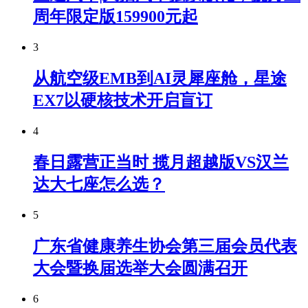
周年限定版159900元起
3
从航空级EMB到AI灵犀座舱，星途
EX7以硬核技术开启盲订
4
春日露营正当时 揽月超越版VS汉兰
达大七座怎么选？
5
广东省健康养生协会第三届会员代表
大会暨换届选举大会圆满召开
6