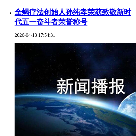
全蝎疗法创始人孙纯孝荣获致敬新时
代五一奋斗者荣誉称号
2026-04-13 17:54:31