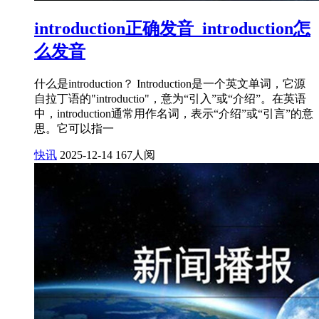
introduction正确发音_introduction怎
么发音
什么是introduction？ Introduction是一个英文单词，它源
自拉丁语的"introductio"，意为“引入”或“介绍”。在英语
中，introduction通常用作名词，表示“介绍”或“引言”的意
思。它可以指一
快讯
2025-12-14
167人阅