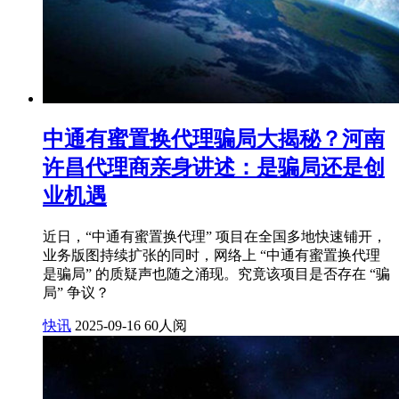
中通有蜜置换代理骗局大揭秘？河南
许昌代理商亲身讲述：是骗局还是创
业机遇
近日，“中通有蜜置换代理” 项目在全国多地快速铺开，
业务版图持续扩张的同时，网络上 “中通有蜜置换代理
是骗局” 的质疑声也随之涌现。究竟该项目是否存在 “骗
局” 争议？
快讯
2025-09-16
60人阅