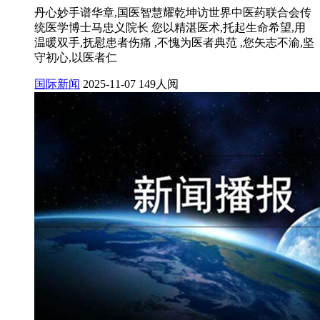
丹心妙手谱华章,国医智慧耀乾坤访世界中医药联合会传
统医学博士马忠义院长 您以精湛医术,托起生命希望,用
温暖双手,抚慰患者伤痛 ,不愧为医者典范 ,您矢志不渝,坚
守初心,以医者仁
国际新闻
2025-11-07
149人阅