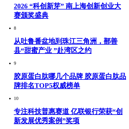
2026 “科创新芽” 南上海创新创业大
赛颁奖盛典
8
从吐鲁番盆地到珠江三角洲，鄯善
县“甜蜜产业 ”赴湾区之约
9
胶原蛋白肽哪几个品牌 胶原蛋白肽品
牌排名TOP5权威榜单
10
专注科技普惠赛道 亿联银行荣获“创
新发展优秀案例”奖项