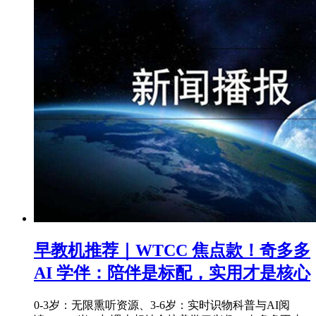
早教机推荐｜WTCC 焦点款！奇多多
AI 学伴：陪伴是标配，实用才是核心
0-3岁：无限熏听资源、3-6岁：实时识物科普与AI阅