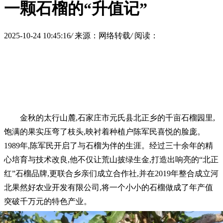
一颗石榴的“升值记”
2025-10-24 10:45:16
/
来源：网络转载
/
阅读：
金秋的太行山麓,石家庄市元氏县北正乡的千亩石榴园里,
饱满的果实压弯了枝头,映衬着种植户陈军民喜悦的脸庞。
1989年,陈军民开启了与石榴为伴的生涯。经过三十余年的精
心培育与技术改良,他不仅让荒山披绿生金,打造出响亮的“北正
红”石榴品牌,更联合乡亲们成立合作社,并在2019年整合成立河
北果然好农业开发有限公司,将一个小小的石榴做成了年产值
突破千万元的特色产业。