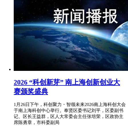
2026 “科创新芽” 南上海创新创业大
赛颁奖盛典
1月26日下午，科创聚力・智领未来2026南上海科创大会
于南上海科创中心举行。奉贤区委书记刘平，区委副书
记、区长王益群，区人大常委会主任张培荣，区政协主
席陈勇章，市科委副局