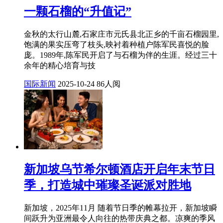
一颗石榴的“升值记”
金秋的太行山麓,石家庄市元氏县北正乡的千亩石榴园里,
饱满的果实压弯了枝头,映衬着种植户陈军民喜悦的脸
庞。1989年,陈军民开启了与石榴为伴的生涯。经过三十
余年的精心培育与技
国际新闻
2025-10-24
86人阅
新加坡乌节希尔顿酒店开启年末节日
季，打造城中璀璨圣诞派对胜地
新加坡，2025年11月 随着节日季的帷幕拉开，新加坡瞬
间跃升为亚洲最令人向往的热带庆典之都。凉爽的季风