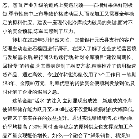
态。然而,产业升级的道路上突遇瓶颈——石榴鲜果保鲜期极
短,季节性集中上市导致价格波动巨大,而深加工又需要全年稳
定的原料供应。建设一座现代化冷库成为破局的关键,面对不
小的资金预算,陈军民感到了压力。
转机在2025年5月悄然来临。邮储银行元氏县支行的客户
经理主动走进石榴园进行调研。在深入了解了企业的经营困境
与发展需求后,银行团队迅速行动,针对冷库项目“建设周期长、
回报慢”的特点,为其量身定制了融资方案,精准推荐了信用极速
贷产品。通过高效、专业的审批流程,仅用了3个工作日,一笔期
限3年、金额80万元、利率优惠的贷款资金便顺利发放到位,及
时化解了企业的燃眉之急。
这笔金融“活水”的注入,立刻显现出成效。新建成的冷库
使鲜果储存能力跃升至2000吨,这不仅意味着损耗的大幅降低,
更带来了实实在在的效益提升。通过实现错峰销售,石榴的单
价平均提高了30%;同时,全年稳定的原料供应也支撑深加工产
品产量实现翻倍增长。如今,一个融合了“鲜果销售、精深加