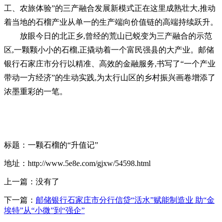
工、农旅体验”的三产融合发展新模式正在这里成熟壮大,推动
着当地的石榴产业从单一的生产端向价值链的高端持续跃升。
放眼今日的北正乡,曾经的荒山已蜕变为三产融合的示范
区,一颗颗小小的石榴,正撬动着一个富民强县的大产业。邮储
银行石家庄市分行以精准、高效的金融服务,书写了“一个产业
带动一方经济”的生动实践,为太行山区的乡村振兴画卷增添了
浓墨重彩的一笔。
标题：一颗石榴的“升值记”
地址：http://www.5e8e.com/gjxw/54598.html
上一篇：没有了
下一篇：
邮储银行石家庄市分行信贷“活水”赋能制造业 助“金
埃特”从“小微”到“强企”