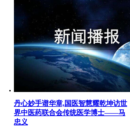
丹心妙手谱华章,国医智慧耀乾坤访世
界中医药联合会传统医学博士——马
忠义