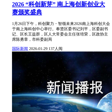
2026 “科创新芽” 南上海创新创业大
赛颁奖盛典
1月26日下午，科创聚力・智领未来2026南上海科创大会
于南上海科创中心举行。奉贤区委书记刘平，区委副书
记、区长王益群，区人大常委会主任张培荣，区政协主
席陈勇章，市科委副局
国际新闻
2026-01-29
137人阅