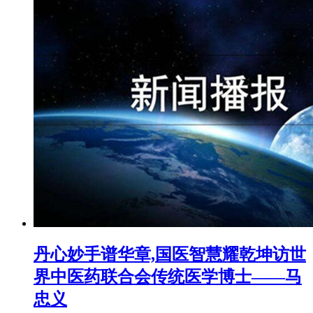
丹心妙手谱华章,国医智慧耀乾坤访世
界中医药联合会传统医学博士——马
忠义