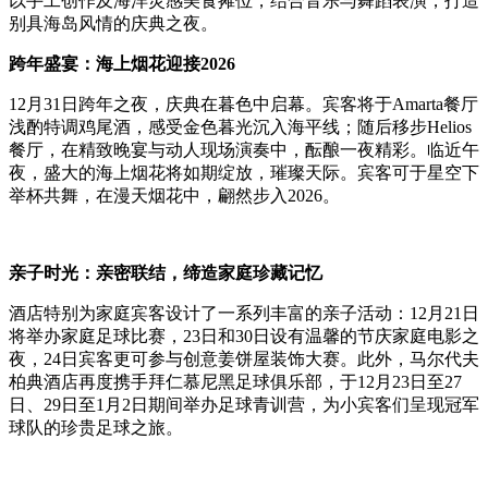
以手工创作及海洋灵感美食摊位，结合音乐与舞蹈表演，打造
别具海岛风情的庆典之夜。
跨年盛宴：海上烟花迎接2026
12月31日跨年之夜，庆典在暮色中启幕。宾客将于Amarta餐厅
浅酌特调鸡尾酒，感受金色暮光沉入海平线；随后移步Helios
餐厅，在精致晚宴与动人现场演奏中，酝酿一夜精彩。临近午
夜，盛大的海上烟花将如期绽放，璀璨天际。宾客可于星空下
举杯共舞，在漫天烟花中，翩然步入2026。
亲子时光：亲密联结，缔造家庭珍藏记忆
酒店特别为家庭宾客设计了一系列丰富的亲子活动：12月21日
将举办家庭足球比赛，23日和30日设有温馨的节庆家庭电影之
夜，24日宾客更可参与创意姜饼屋装饰大赛。此外，马尔代夫
柏典酒店再度携手拜仁慕尼黑足球俱乐部，于12月23日至27
日、29日至1月2日期间举办足球青训营，为小宾客们呈现冠军
球队的珍贵足球之旅。