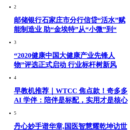
2
邮储银行石家庄市分行信贷“活水”赋
能制造业 助“金埃特”从“小微”到“
3
“2020健康中国大健康产业先锋人
物”评选正式启动 行业标杆树新风
4
早教机推荐｜WTCC 焦点款！奇多多
AI 学伴：陪伴是标配，实用才是核心
5
丹心妙手谱华章,国医智慧耀乾坤访世