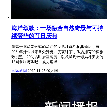
海洋颂歌：一场融合自然奇景与可持
续奢华的节日庆典
坐落于北马累环礁的马尔代夫翡叶群岛柏典酒店，自
2021年开业以来备受赞誉并屡获殊荣，酒店拥有90栋雅
致别墅、20间翡叶居室客房，以及呈现环球风味美馔的
13间餐厅与酒吧，成为追求
国际新闻
2025-11-27
60人阅