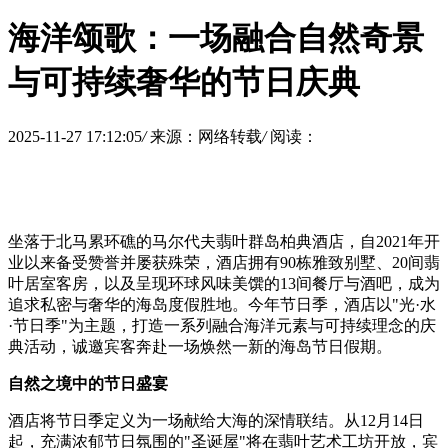
海洋颂歌：一场融合自然奇景
与可持续奢华的节日庆典
2025-11-27 17:12:05
/
来源：网络转载
/
阅读：
坐落于北马累环礁的马尔代夫翡叶群岛柏典酒店，自2021年开
业以来备受赞誉并屡获殊荣，酒店拥有90栋雅致别墅、20间翡
叶居室客房，以及呈现环球风味美馔的13间餐厅与酒吧，成为
追求私密与奢华的海岛度假胜地。今年节日季，酒店以"光·水
·节日季"为主题，打造一系列融合海洋元素与可持续理念的庆
典活动，诚邀宾客奔赴一场焕然一新的海岛节日假期。
自然之境中的节日盛宴
酒店将节日季定义为一场献给大海的深情联结。从12月14日
起，充满浓郁节日氛围的"圣诞屋"将在翡叶艺术工坊开放，宾