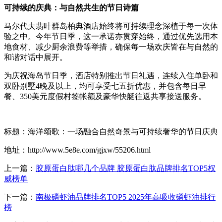
可持续的庆典：与自然共生的节日诗篇
马尔代夫翡叶群岛柏典酒店始终将可持续理念深植于每一次体
验之中。今年节日季，这一承诺亦贯穿始终，通过优先选用本
地食材、减少厨余浪费等举措，确保每一场欢庆皆在与自然的
和谐对话中展开。
为庆祝海岛节日季，酒店特别推出节日礼遇，连续入住单卧和
双卧别墅4晚及以上，均可享受七五折优惠，并包含每日早
餐、350美元度假村签帐额及豪华快艇往返共享接送服务。
标题：海洋颂歌：一场融合自然奇景与可持续奢华的节日庆典
地址：http://www.5e8e.com/gjxw/55206.html
上一篇：
胶原蛋白肽哪几个品牌 胶原蛋白肽品牌排名TOP5权
威榜单
下一篇：
南极磷虾油品牌排名TOP5 2025年高吸收磷虾油排行
榜