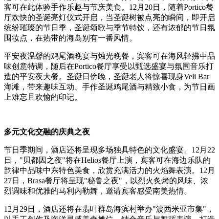
客可在此体验手作乐趣与节庆美食。12月20日，随着Portico餐
厅欢快的圣诞亮灯仪式开启，当圣诞树被点亮的瞬间，即开启
缤纷璀璨的节日季，圣诞颂歌与季节特饮，还有浓郁的节日氛
围妆点，在热带的海岛别有一番风情。
平安夜温馨的鸡尾酒晚宴与烛光晚餐，宾客可在海风轻拂中品
味创意特调，随后在Portico餐厅享受以甄选盛宴与氛围音乐打
造的平安夜大餐。圣诞日傍晚，圣诞老人将惊喜现身Veli Bar
海滩，带来趣味互动、手作圣诞鸡尾酒与精致小食，为节日画
上难忘且欢愉的印记。
多元文化交融的庆典之夜
节日季期间，酒店还将呈现多场独具特色的文化盛宴。12月22
日，"贝都因之夜"将在Helios餐厅上演，宾客可在海边乐队的
韵律中品味中东特色美食，欣赏充满活力的火焰舞表演。12月
27日，Brasa餐厅将呈现"秘鲁之夜"，以烈火炙烤的风味、浓
烈调味和优雅的马利内勒舞，邀请宾客感受南美热情。
12月29日，酒店还将在翡叶群岛海滨村举办"波西米亚市集"，