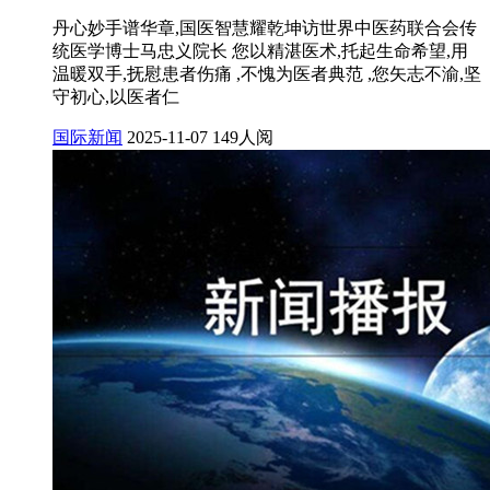
丹心妙手谱华章,国医智慧耀乾坤访世界中医药联合会传
统医学博士马忠义院长 您以精湛医术,托起生命希望,用
温暖双手,抚慰患者伤痛 ,不愧为医者典范 ,您矢志不渝,坚
守初心,以医者仁
国际新闻
2025-11-07
149人阅