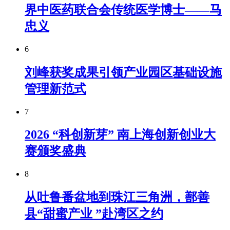
界中医药联合会传统医学博士——马
忠义
6
刘峰获奖成果引领产业园区基础设施
管理新范式
7
2026 “科创新芽” 南上海创新创业大
赛颁奖盛典
8
从吐鲁番盆地到珠江三角洲，鄯善
县“甜蜜产业 ”赴湾区之约