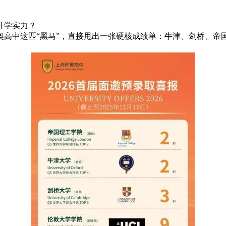
升学实力？
高中这匹“黑马”，直接甩出一张硬核成绩单：牛津、剑桥、帝国